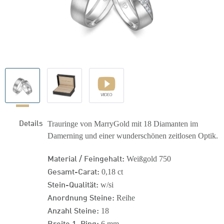
Details
Trauringe von MarryGold mit 18 Diamanten im
Damerning und einer wunderschönen zeitlosen Optik.
Material / Feingehalt:
Weißgold 750
Gesamt-Carat:
0,18 ct
Stein-Qualität:
w/si
Anordnung Steine:
Reihe
Anzahl Steine:
18
Breite 1. Ring:
6 mm