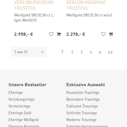
VERLOBUNGSRING
VERLOBUNGSRING
TRUSTFUL
TRUSTFUL
Weißgold 585 (0,50 ct L
Weißgold 585 (0,50 ct w/si)
(get.Weiß)/if)
2.958,- €
2.278,- €
1
1 von 31
2
3
4
Unsere Bestseller
Exklusive Auswahl
Eheringe
Klassische Trauringe
Verlobungsringe
Besondere Trauringe
Vorsteckringe
Exklusive Trauringe
Eheringe Gold
Schlichte Trauringe
Eheringe Weißgold
Moderne Trauringe
Eheringe Roségold
Schlichte Verlobungsringe