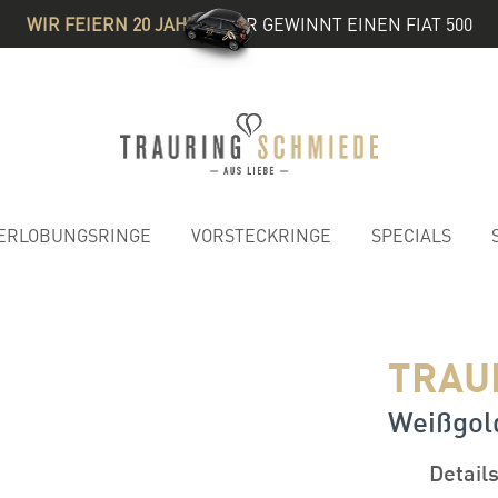
WIR FEIERN 20 JAHRE
& IHR GEWINNT EINEN FIAT 500
ERLOBUNGSRINGE
VORSTECKRINGE
SPECIALS
TRAU
Weißgold
Detail