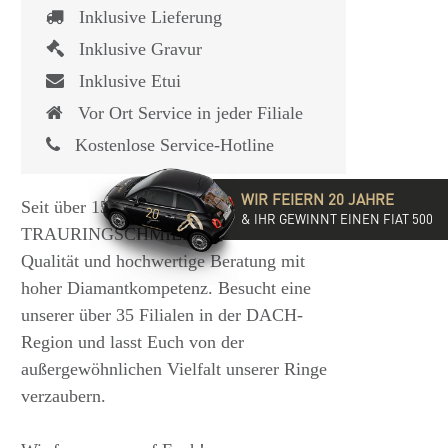
Inklusive Lieferung
Inklusive Gravur
Inklusive Etui
Vor Ort Service in jeder Filiale
Kostenlose Service-Hotline
WIR FEIERN 20 JAHRE
Seit über 15 Jahren steht die
& IHR GEWINNT EINEN FIAT 500
TRAURINGSCHMIEDE für exzellente
Qualität und hochwertige Beratung mit
hoher Diamantkompetenz. Besucht eine
unserer über 35 Filialen in der DACH-
Region und lasst Euch von der
außergewöhnlichen Vielfalt unserer Ringe
verzaubern.