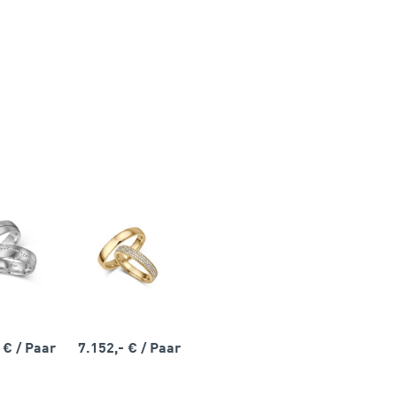
- €
/ Paar
7.152,- €
/ Paar