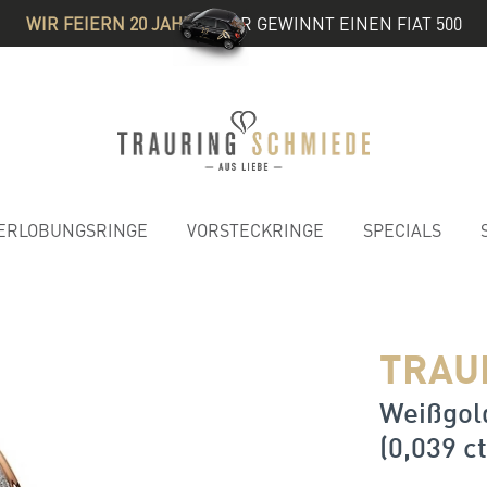
WIR FEIERN 20 JAHRE
& IHR GEWINNT EINEN FIAT 500
ERLOBUNGSRINGE
VORSTECKRINGE
SPECIALS
TRAU
Weißgold
(0,039 ct