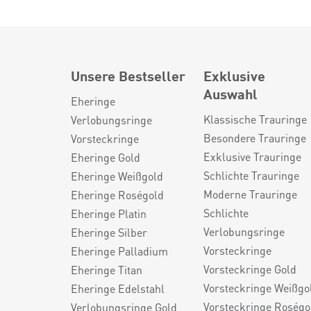
Unsere Bestseller
Exklusive
Auswahl
Eheringe
Klassische Trauringe
Verlobungsringe
Besondere Trauringe
Vorsteckringe
Exklusive Trauringe
Eheringe Gold
Schlichte Trauringe
Eheringe Weißgold
Moderne Trauringe
Eheringe Roségold
Schlichte
Eheringe Platin
Verlobungsringe
Eheringe Silber
Vorsteckringe
Eheringe Palladium
Vorsteckringe Gold
Eheringe Titan
Vorsteckringe Weißgo
Eheringe Edelstahl
Vorsteckringe Roségo
Verlobungsringe Gold