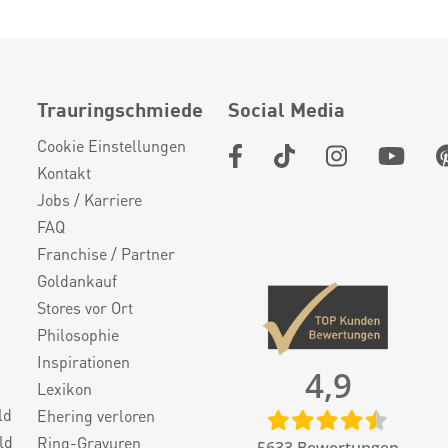
Trauringschmiede
Social Media
Cookie Einstellungen
Kontakt
Jobs / Karriere
FAQ
Franchise / Partner
Goldankauf
Stores vor Ort
Philosophie
Inspirationen
4,9
Lexikon
ld
Ehering verloren
ld
Ring-Gravuren