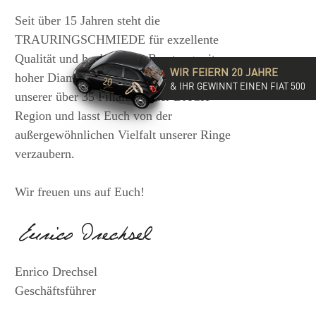
Seit über 15 Jahren steht die
TRAURINGSCHMIEDE für exzellente
Qualität und hochwertige Beratung mit
WIR FEIERN 20 JAHRE
hoher Diamantkompetenz. Besucht eine
& IHR GEWINNT EINEN FIAT 500
unserer über 35 Filialen in der DACH-
Region und lasst Euch von der
außergewöhnlichen Vielfalt unserer Ringe
verzaubern.
Wir freuen uns auf Euch!
Enrico Drechsel
Geschäftsführer