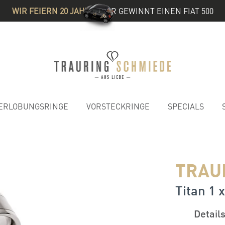
WIR FEIERN 20 JAHRE
& IHR GEWINNT EINEN FIAT 500
ERLOBUNGSRINGE
VORSTECKRINGE
SPECIALS
TRAU
Titan 1 x
Detail