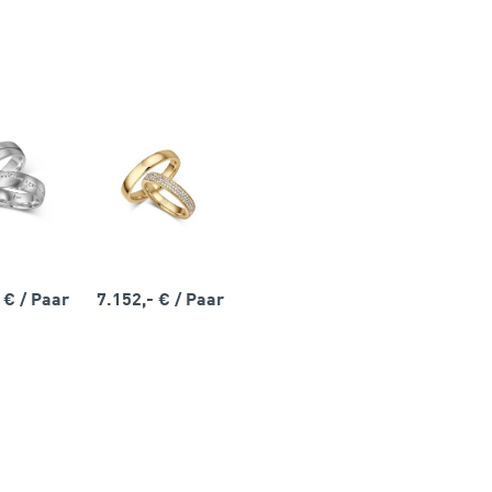
- €
/ Paar
7.152,- €
/ Paar