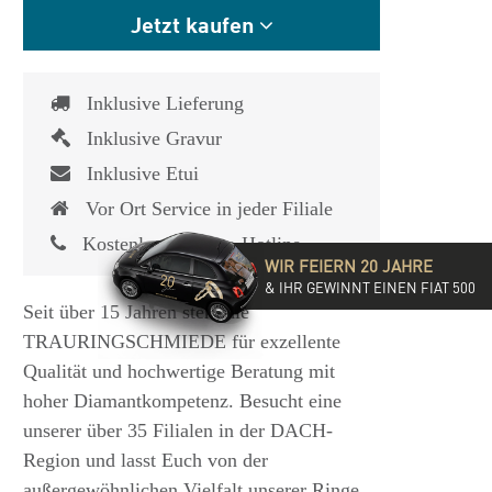
Jetzt kaufen
Inklusive Lieferung
Inklusive Gravur
Inklusive Etui
Vor Ort Service in jeder Filiale
Kostenlose Service-Hotline
WIR FEIERN 20 JAHRE
& IHR GEWINNT EINEN FIAT 500
Seit über 15 Jahren steht die
TRAURINGSCHMIEDE für exzellente
Qualität und hochwertige Beratung mit
hoher Diamantkompetenz. Besucht eine
unserer über 35 Filialen in der DACH-
Region und lasst Euch von der
außergewöhnlichen Vielfalt unserer Ringe