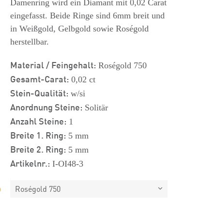
Damenring wird ein Diamant mit 0,02 Carat
eingefasst. Beide Ringe sind 6mm breit und
in Weißgold, Gelbgold sowie Roségold
herstellbar.
Material / Feingehalt:
Roségold 750
Gesamt-Carat:
0,02 ct
Stein-Qualität:
w/si
Anordnung Steine:
Solitär
Anzahl Steine:
1
Breite 1. Ring:
5 mm
Breite 2. Ring:
5 mm
Artikelnr.:
I-OI48-3
Roségold 750