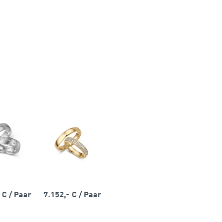
- €
/ Paar
7.152,- €
/ Paar