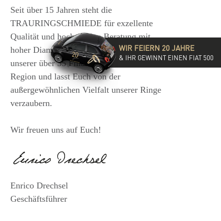
Seit über 15 Jahren steht die
TRAURINGSCHMIEDE für exzellente
Qualität und hochwertige Beratung mit
WIR FEIERN 20 JAHRE
hoher Diamantkompetenz. Besucht eine
& IHR GEWINNT EINEN FIAT 500
unserer über 35 Filialen in der DACH-
Region und lasst Euch von der
außergewöhnlichen Vielfalt unserer Ringe
verzaubern.
Wir freuen uns auf Euch!
Enrico Drechsel
Geschäftsführer