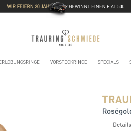
WIR FEIERN 20 JAHRE
& IHR GEWINNT EINEN FIAT 500
ERLOBUNGSRINGE
VORSTECKRINGE
SPECIALS
TRAU
Roségold
Detail