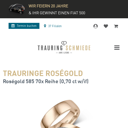
WIR FEIERN 20 JAHRE
& IHR GEWINNT EINEN FIAT 500
Termin buchen
37 Filialen
TRAURINGE ROSÉGOLD
Roségold 585 70x Reihe (0,70 ct w/if)