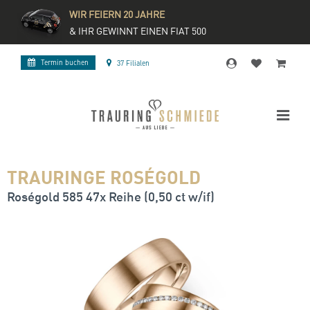
WIR FEIERN 20 JAHRE
& IHR GEWINNT EINEN FIAT 500
Termin buchen
37 Filialen
TRAURINGE ROSÉGOLD
Roségold 585 47x Reihe (0,50 ct w/if)