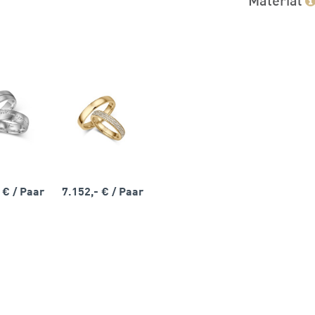
- €
/ Paar
7.152,- €
/ Paar