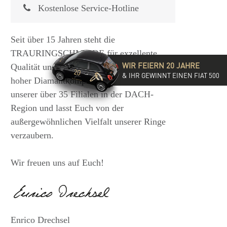
Kostenlose Service-Hotline
Seit über 15 Jahren steht die
TRAURINGSCHMIEDE für exzellente
WIR FEIERN 20 JAHRE
Qualität und hochwertige Beratung mit
& IHR GEWINNT EINEN FIAT 500
hoher Diamantkompetenz. Besucht eine
unserer über 35 Filialen in der DACH-
Region und lasst Euch von der
außergewöhnlichen Vielfalt unserer Ringe
verzaubern.
Wir freuen uns auf Euch!
Enrico Drechsel