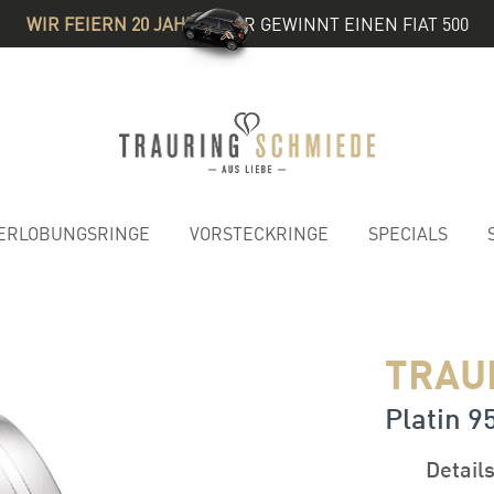
WIR FEIERN 20 JAHRE
& IHR GEWINNT EINEN FIAT 500
ERLOBUNGSRINGE
VORSTECKRINGE
SPECIALS
TRAU
Platin 95
Detail