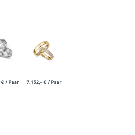
- €
/ Paar
7.152,- €
/ Paar