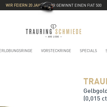
WIR FEIERN 20 JAHRE
& IHR GEWINNT EINEN FIAT 500
ERLOBUNGSRINGE
VORSTECKRINGE
SPECIALS
TRAU
Gelbgold
(0,015 ct