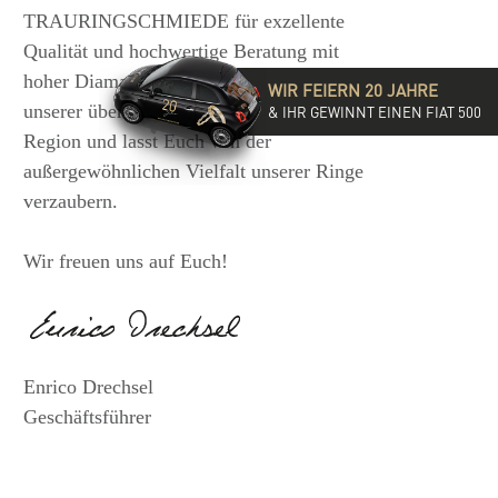
TRAURINGSCHMIEDE für exzellente
Qualität und hochwertige Beratung mit
hoher Diamantkompetenz. Besucht eine
WIR FEIERN 20 JAHRE
unserer über 35 Filialen in der DACH-
& IHR GEWINNT EINEN FIAT 500
Region und lasst Euch von der
außergewöhnlichen Vielfalt unserer Ringe
verzaubern.
Wir freuen uns auf Euch!
Enrico Drechsel
Geschäftsführer