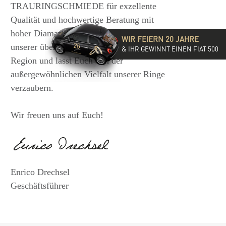
TRAURINGSCHMIEDE für exzellente
Qualität und hochwertige Beratung mit
hoher Diamantkompetenz. Besucht eine
WIR FEIERN 20 JAHRE
unserer über 35 Filialen in der DACH-
& IHR GEWINNT EINEN FIAT 500
Region und lasst Euch von der
außergewöhnlichen Vielfalt unserer Ringe
verzaubern.
Wir freuen uns auf Euch!
Enrico Drechsel
Geschäftsführer