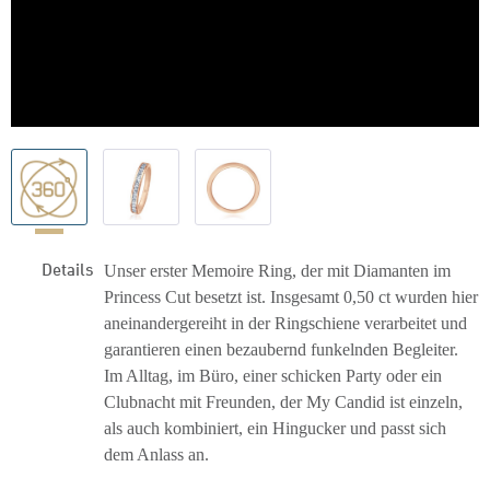
Details
Unser erster Memoire Ring, der mit Diamanten im
Princess Cut
besetzt
ist.
I
nsgesamt 0,50 ct wurde
n
hier
aneinandergereiht
in
der Ringschiene verarbeitet und
garantieren einen
be
zaubernd
funkelnden Begleiter
.
Im Alltag, im Büro, einer schicken Party oder ein
Clubnacht mit Freunden, der M
y
Candid ist einzeln,
als auch kombiniert, ein
Hingucker und passt sich
dem Anlass an.