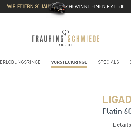
WIR FEIERN 20 JAHRE
& IHR GEWINNT EINEN FIAT 500
VORSTECKRINGE
ERLOBUNGSRINGE
SPECIALS
LIGAD
Platin 6
Detail