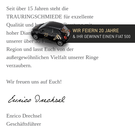
Seit über 15 Jahren steht die
TRAURINGSCHMIEDE für exzellente
Qualität und hochwertige Beratung mit
WIR FEIERN 20 JAHRE
hoher Diamantkompetenz. Besucht eine
& IHR GEWINNT EINEN FIAT 500
unserer über 35 Filialen in der DACH-
Region und lasst Euch von der
außergewöhnlichen Vielfalt unserer Ringe
verzaubern.
Wir freuen uns auf Euch!
Enrico Drechsel
Geschäftsführer