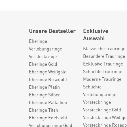
Unsere Bestseller
Exklusive
Auswahl
Eheringe
Klassische Trauringe
Verlobungsringe
Besondere Trauringe
Vorsteckringe
Exklusive Trauringe
Eheringe Gold
Schlichte Trauringe
Eheringe Weißgold
Moderne Trauringe
Eheringe Roségold
Schlichte
Eheringe Platin
Verlobungsringe
Eheringe Silber
Vorsteckringe
Eheringe Palladium
Vorsteckringe Gold
Eheringe Titan
Vorsteckringe Weißgo
Eheringe Edelstahl
Vorsteckringe Roségo
Verlobungsringe Gold