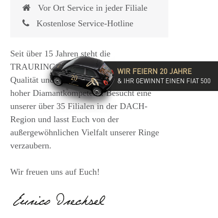
Vor Ort Service in jeder Filiale
Kostenlose Service-Hotline
Seit über 15 Jahren steht die
TRAURINGSCHMIEDE für exzellente
WIR FEIERN 20 JAHRE
Qualität und hochwertige Beratung mit
& IHR GEWINNT EINEN FIAT 500
hoher Diamantkompetenz. Besucht eine
unserer über 35 Filialen in der DACH-
Region und lasst Euch von der
außergewöhnlichen Vielfalt unserer Ringe
verzaubern.
Wir freuen uns auf Euch!