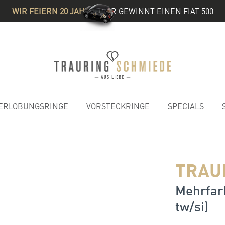
WIR FEIERN 20 JAHRE
& IHR GEWINNT EINEN FIAT 500
ERLOBUNGSRINGE
VORSTECKRINGE
SPECIALS
TRAU
Mehrfarb
tw/si)