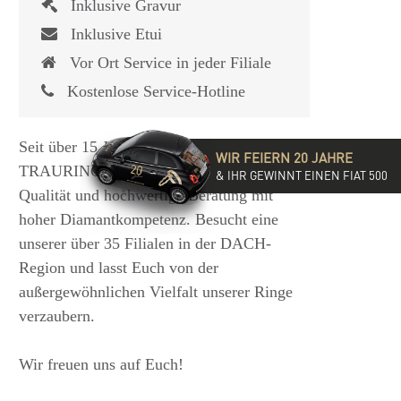
Inklusive Gravur
Inklusive Etui
Vor Ort Service in jeder Filiale
Kostenlose Service-Hotline
Seit über 15 Jahren steht die
WIR FEIERN 20 JAHRE
TRAURINGSCHMIEDE für exzellente
& IHR GEWINNT EINEN FIAT 500
Qualität und hochwertige Beratung mit
hoher Diamantkompetenz. Besucht eine
unserer über 35 Filialen in der DACH-
Region und lasst Euch von der
außergewöhnlichen Vielfalt unserer Ringe
verzaubern.
Wir freuen uns auf Euch!