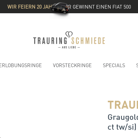
WIR FEIERN 20 JAHRE
& IHR GEWINNT EINEN FIAT 500
ERLOBUNGSRINGE
VORSTECKRINGE
SPECIALS
TRAU
Graugold
ct tw/si)