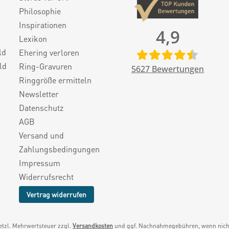
Philosophie
Inspirationen
4,9
Lexikon
ld
Ehering verloren
ld
Ring-Gravuren
5627
Bewertungen
Ringgröße ermitteln
Newsletter
Datenschutz
AGB
Versand und
Zahlungsbedingungen
Impressum
Widerrufsrecht
Vertrag widerrufen
setzl. Mehrwertsteuer zzgl.
Versandkosten
und ggf. Nachnahmegebühren, wenn nicht