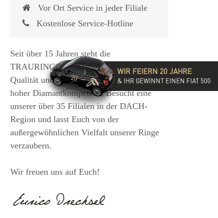
Vor Ort Service in jeder Filiale
Kostenlose Service-Hotline
Seit über 15 Jahren steht die
TRAURINGSCHMIEDE für exzellente
WIR FEIERN 20 JAHRE
Qualität und hochwertige Beratung mit
& IHR GEWINNT EINEN FIAT 500
hoher Diamantkompetenz. Besucht eine
unserer über 35 Filialen in der DACH-
Region und lasst Euch von der
außergewöhnlichen Vielfalt unserer Ringe
verzaubern.
Wir freuen uns auf Euch!