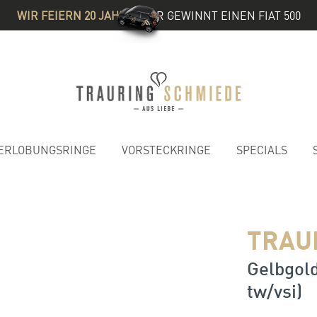
WIR FEIERN 20 JAHRE
& IHR GEWINNT EINEN FIAT 500
ERLOBUNGSRINGE
VORSTECKRINGE
SPECIALS
TRAU
Gelbgold
tw/vsi)