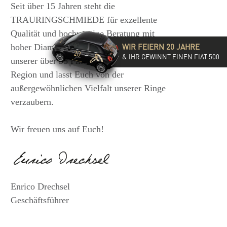
Seit über 15 Jahren steht die
TRAURINGSCHMIEDE für exzellente
Qualität und hochwertige Beratung mit
WIR FEIERN 20 JAHRE
hoher Diamantkompetenz. Besucht eine
& IHR GEWINNT EINEN FIAT 500
unserer über 35 Filialen in der DACH-
Region und lasst Euch von der
außergewöhnlichen Vielfalt unserer Ringe
verzaubern.
Wir freuen uns auf Euch!
Enrico Drechsel
Geschäftsführer