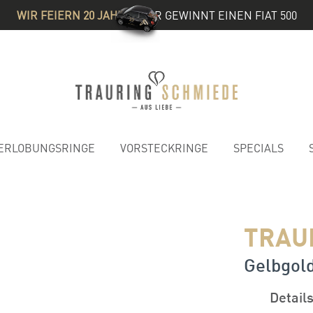
WIR FEIERN 20 JAHRE
& IHR GEWINNT EINEN FIAT 500
ERLOBUNGSRINGE
VORSTECKRINGE
SPECIALS
TRAU
Gelbgol
Detail