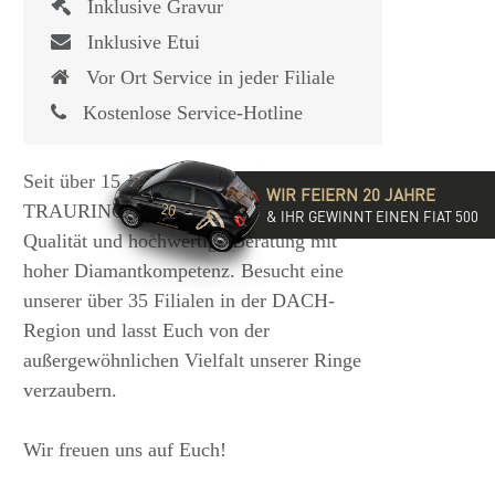
Inklusive Gravur
Inklusive Etui
Vor Ort Service in jeder Filiale
Kostenlose Service-Hotline
Seit über 15 Jahren steht die
WIR FEIERN 20 JAHRE
TRAURINGSCHMIEDE für exzellente
& IHR GEWINNT EINEN FIAT 500
Qualität und hochwertige Beratung mit
hoher Diamantkompetenz. Besucht eine
unserer über 35 Filialen in der DACH-
Region und lasst Euch von der
außergewöhnlichen Vielfalt unserer Ringe
verzaubern.
Wir freuen uns auf Euch!