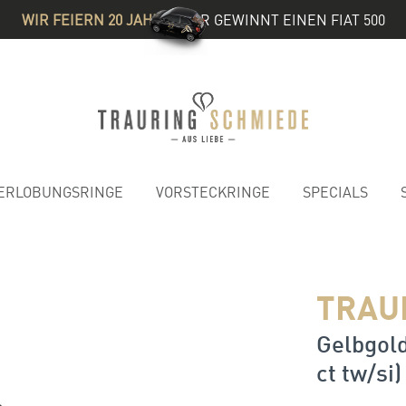
WIR FEIERN 20 JAHRE
& IHR GEWINNT EINEN FIAT 500
ERLOBUNGSRINGE
VORSTECKRINGE
SPECIALS
TRAU
Gelbgold
ct tw/si)