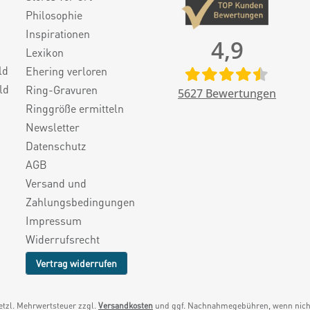
Philosophie
Inspirationen
4,9
Lexikon
ld
Ehering verloren
ld
Ring-Gravuren
5627
Bewertungen
Ringgröße ermitteln
Newsletter
Datenschutz
AGB
Versand und
Zahlungsbedingungen
Impressum
Widerrufsrecht
Vertrag widerrufen
setzl. Mehrwertsteuer zzgl.
Versandkosten
und ggf. Nachnahmegebühren, wenn nicht