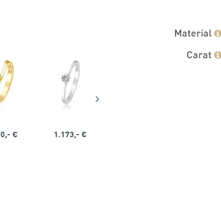
Material
Carat
0,- €
1.173,- €
1.164,- €
1.563,-