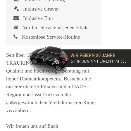
Inklusive Gravur
Inklusive Etui
Vor Ort Service in jeder Filiale
Kostenlose Service-Hotline
Seit über 15 Jahren steht die
WIR FEIERN 20 JAHRE
& IHR GEWINNT EINEN FIAT 500
TRAURINGSCHMIEDE für exzellente
Qualität und hochwertige Beratung mit
hoher Diamantkompetenz. Besucht eine
unserer über 35 Filialen in der DACH-
Region und lasst Euch von der
außergewöhnlichen Vielfalt unserer Ringe
verzaubern.
Wir freuen uns auf Euch!