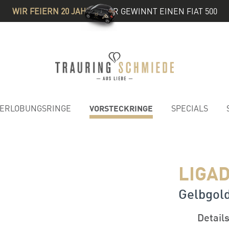
WIR FEIERN 20 JAHRE
& IHR GEWINNT EINEN FIAT 500
VORSTECKRINGE
ERLOBUNGSRINGE
SPECIALS
LIGAD
Gelbgold
Detail