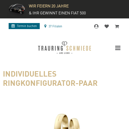
WIR FEIERN 20 JAHRE
& IHR GEWINNT EINEN FIAT 500
Termin buchen
37 Filialen
INDIVIDUELLES
RINGKONFIGURATOR-PAAR