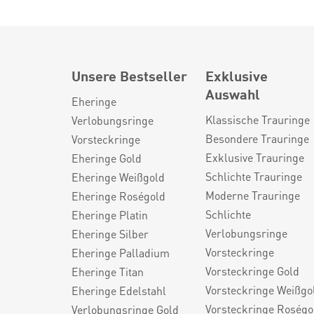
Unsere Bestseller
Exklusive
Auswahl
Eheringe
Klassische Trauringe
Verlobungsringe
Besondere Trauringe
Vorsteckringe
Exklusive Trauringe
Eheringe Gold
Schlichte Trauringe
Eheringe Weißgold
Moderne Trauringe
Eheringe Roségold
Schlichte
Eheringe Platin
Verlobungsringe
Eheringe Silber
Vorsteckringe
Eheringe Palladium
Vorsteckringe Gold
Eheringe Titan
Vorsteckringe Weißgo
Eheringe Edelstahl
Vorsteckringe Roségo
Verlobungsringe Gold