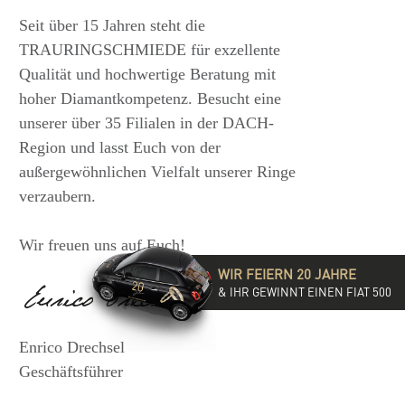
Seit über 15 Jahren steht die
TRAURINGSCHMIEDE für exzellente
Qualität und hochwertige Beratung mit
hoher Diamantkompetenz. Besucht eine
unserer über 35 Filialen in der DACH-
Region und lasst Euch von der
 €
1.825,- €
außergewöhnlichen Vielfalt unserer Ringe
verzaubern.
Wir freuen uns auf Euch!
WIR FEIERN 20 JAHRE
& IHR GEWINNT EINEN FIAT 500
Enrico Drechsel
Geschäftsführer