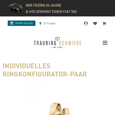
WIR FEIERN 20 JAHRE
& IHR GEWINNT EINEN FIAT 500
Termin buchen
37 Filialen
INDIVIDUELLES
RINGKONFIGURATOR-PAAR