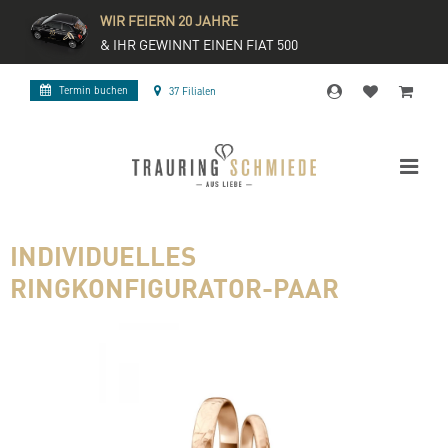
WIR FEIERN 20 JAHRE
& IHR GEWINNT EINEN FIAT 500
Termin buchen
37 Filialen
INDIVIDUELLES
RINGKONFIGURATOR-PAAR