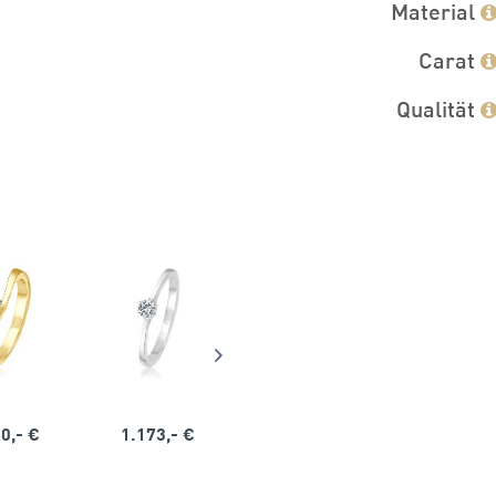
Material
Carat
Qualität
0,- €
1.173,- €
1.164,- €
1.563,-