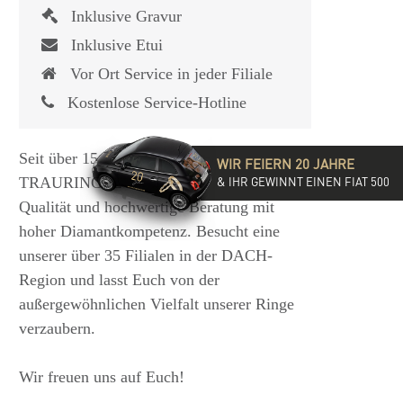
Inklusive Gravur
Inklusive Etui
Vor Ort Service in jeder Filiale
Kostenlose Service-Hotline
Seit über 15 Jahren steht die
WIR FEIERN 20 JAHRE
TRAURINGSCHMIEDE für exzellente
& IHR GEWINNT EINEN FIAT 500
Qualität und hochwertige Beratung mit
hoher Diamantkompetenz. Besucht eine
unserer über 35 Filialen in der DACH-
Region und lasst Euch von der
außergewöhnlichen Vielfalt unserer Ringe
verzaubern.
Wir freuen uns auf Euch!