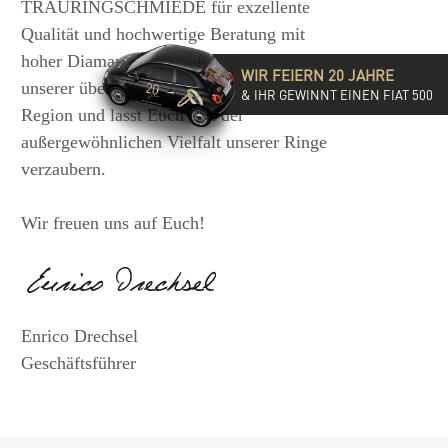
TRAURINGSCHMIEDE für exzellente
Qualität und hochwertige Beratung mit
hoher Diamantkompetenz. Besucht eine
WIR FEIERN 20 JAHRE
unserer über 35 Filialen in der DACH-
& IHR GEWINNT EINEN FIAT 500
Region und lasst Euch von der
außergewöhnlichen Vielfalt unserer Ringe
verzaubern.
Wir freuen uns auf Euch!
Enrico Drechsel
Geschäftsführer