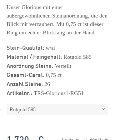
s
Unser Glorious mit einer
außergewöhnlichen Steinanordnung, die den
Blick mit verzaubert. Mit 0,75 ct ist dieser
Ring ein echter Blickfang an der Hand.
Stein-Qualität:
w/si
Material / Feingehalt:
Rotgold 585
Anordnung Steine:
Verteilt
Gesamt-Carat:
0,75 ct
Anzahl Steine:
26
Artikelnr.:
TRS-Glorious1-RG51
Rotgold 585
1.720,- €
Lieferzeit: 21 Werktage