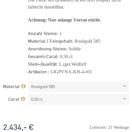
farbecht darstellbar.
Achtung: Nur solange Vorrat reicht.
Anzahl Steine:
1
Material / Feingehalt:
Roségold 585
Anordnung Steine:
Solitär
Gesamt-Carat:
0,50 ct
Stein-Qualität:
L (get.Weiß)/if
Artikelnr.:
I-IGPVNA-KH-4-r03
Material
Roségold 585
Carat
0,50 ct
2.434,- €
Lieferzeit: 21 Werktage